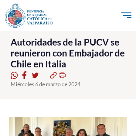
Click acá para ir directamente al contenido
La Universidad
Autoridades de la PUCV se
reunieron con Embajador de
Investigación, Creación e Innovación
Chile en Italia
PUCV Internacional
Vinculación con el Medio
Miércoles 6 de marzo de 2024
Admisión
Pregrado
Postgrado
Formación Continua