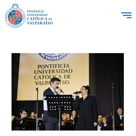
La Universidad
Investigación, Creación e Innovación
PUCV Internacional
Vinculación con el Medio
Admisión
Pregrado
Postgrado
Formación Continua