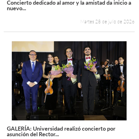
Concierto dedicado al amor y la amistad da inicio a
Leer más +
nuevo...
Estudiantes
Martes 28 de julio de 2026
Académicos
Funcionarios
Alumni
English
GALERÍA: Universidad realizó concierto por
Leer más +
asunción del Rector...