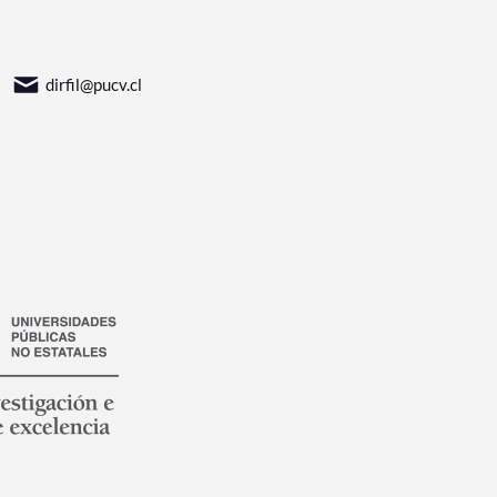
dirfil@pucv.cl