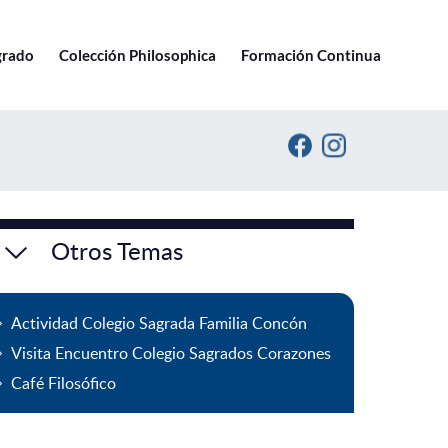
Ir a pucv.cl
grado
Colección Philosophica
Formación Continua
Otros Temas
Actividad Colegio Sagrada Familia Concón
Visita Encuentro Colegio Sagrados Corazones
Café Filosófico