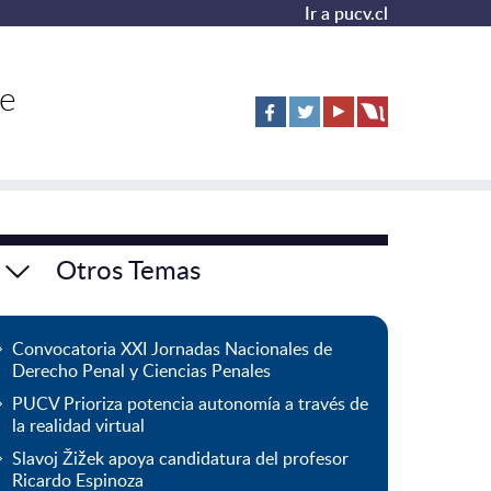
Ir a pucv.cl
de
Otros Temas
Convocatoria XXI Jornadas Nacionales de
Derecho Penal y Ciencias Penales
PUCV Prioriza potencia autonomía a través de
la realidad virtual
Slavoj Žižek apoya candidatura del profesor
Ricardo Espinoza