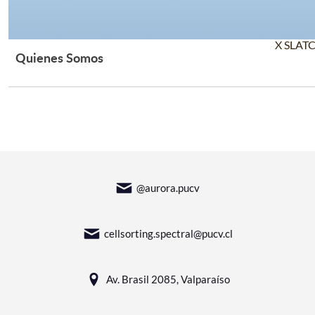
X SLAT
Quienes Somos
Leer Más +
@aurora.pucv
cellsorting.spectral@pucv.cl
Av. Brasil 2085, Valparaíso