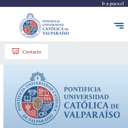
Ir a pucv.cl
X SLATCC
Quienes Somos
Contacto
Servicios
Reservas
Investigación y Docencia
Citrometría de flujo Espectral