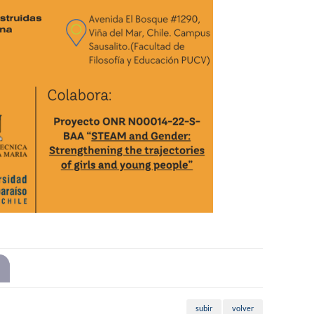
subir
volver