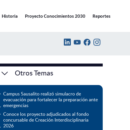
Ir a pucv.cl
Historia
Proyecto Conocimientos 2030
Reportes
Otros Temas
Campus Sausalito realizó simulacro de
evacuación para fortalecer la preparación ante
emergencias
Conoce los proyecto adjudicados al fondo
concursable de Creación Interdisciplinaria
2026