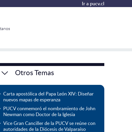
Ir a pucv.cl
tanos
Otros Temas
Carta apostólica del Papa León XIV: Diseñar
nuevos mapas de esperanza
PUCV conmemoró el nombramiento de John
Newman como Doctor de la Iglesia
Vice Gran Canciller de la PUCV se reúne con
autoridades de la Diócesis de Valparaíso