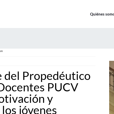
Quiénes som
as
e del Propedéutico
 Docentes PUCV
otivación y
 los jóvenes