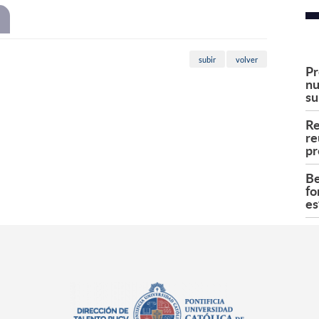
subir
volver
Pr
nu
su
Re
re
pr
Be
fo
es