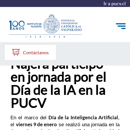
Ir a pucv.cl
Profesor Eusebio
El Instituto
Contáctanos
Nájera participó
Pregrado
en jornada por el
Postgrado
Día de la IA en la
Colección Philosophica
PUCV
Formación Continua
Día de la Inteligencia Artificial
En el marco del
,
viernes 9 de enero
el
se realizó una jornada en la