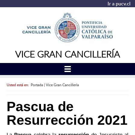
Ir a pucv.cl
VICE GRAN CANCILLERÍA
Usted está en:
Portada
|
Vice Gran Cancillería
Pascua de
Resurrección 2021
La
Pascua
celebra la
resurrección
de Jesucristo al