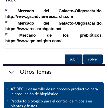
TRL 6
[1]
Mercado del Galacto-Oligosacárido.
http://www.grandviewresearch.com
[2]
Mercado del Galacto-Oligosacárido.
https://www.researchgate.net
[3]
Mercado de los prebióticos.
https://www.gminsights.com/
subir
volver
Otros Temas
AZOPOL: desarrollo de un proceso productivo para
la producción de bioplástico
Producto biológico para el control de micosis en
plantas y frutos