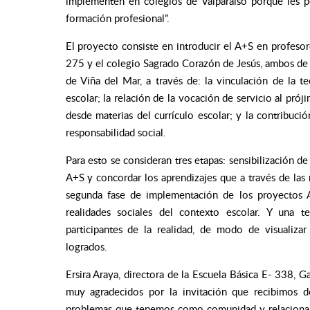
implementen en colegios de Valparaíso porque les pe
formación profesional”.
El proyecto consiste en introducir el A+S en profesor
275 y el colegio Sagrado Corazón de Jesús, ambos de V
de Viña del Mar, a través de: la vinculación de la te
escolar; la relación de la vocación de servicio al pró
desde materias del currículo escolar; y la contribució
responsabilidad social.
Para esto se consideran tres etapas: sensibilización d
A+S y concordar los aprendizajes que a través de las m
segunda fase de implementación de los proyectos A+
realidades sociales del contexto escolar. Y una t
participantes de la realidad, de modo de visualizar
logrados.
Ersira Araya, directora de la Escuela Básica E- 338,
muy agradecidos por la invitación que recibimos d
problemas que tenemos como comunidad y relacionarlo