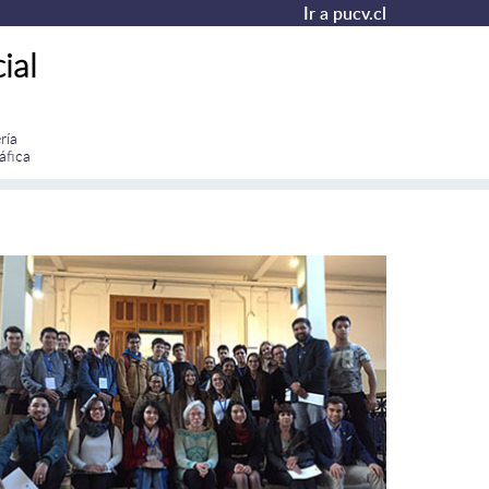
Ir a pucv.cl
ial
ría
áfica