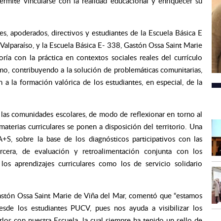
rmite vincularse con la realidad educacional y enriquecer su
es, apoderados, directivos y estudiantes de la Escuela Básica E
alparaíso, y la Escuela Básica E- 338, Gastón Ossa Saint Marie
oría con la práctica en contextos sociales reales del currículo
jimo, contribuyendo a la solución de problemáticas comunitarias,
n a la formación valórica de los estudiantes, en especial, de la
e las comunidades escolares, de modo de reflexionar en torno al
aterias curriculares se ponen a disposición del territorio. Una
S, sobre la base de los diagnósticos participativos con las
ercera, de evaluación y retroalimentación conjunta con los
 los aprendizajes curriculares como los de servicio solidario
 Gastón Ossa Saint Marie de Viña del Mar, comentó que “estamos
esde los estudiantes PUCV, pues nos ayuda a visibilizar los
s con nuestra Escuela, la cual siempre ha tenido un sello de