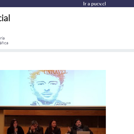
Ir a pucv.cl
ial
ría
áfica