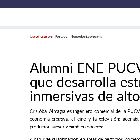
Usted está en:
Portada
|
NegociosEconomía
Alumni ENE PUCV
que desarrolla est
inmersivas de alt
Cristóbal Almagia es ingeniero comercial de la PUC
economía creativa, el cine y la televisión; además
productor, asesor y también docente.
A partir de su formación en áreas de negocios, comerc