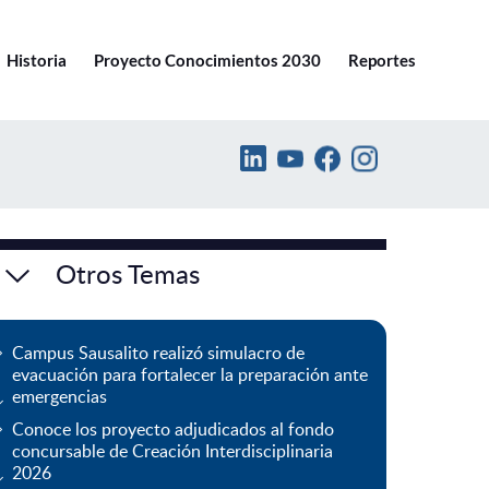
Ir a pucv.cl
Historia
Proyecto Conocimientos 2030
Reportes
Otros Temas
Campus Sausalito realizó simulacro de
evacuación para fortalecer la preparación ante
emergencias
Conoce los proyecto adjudicados al fondo
concursable de Creación Interdisciplinaria
2026