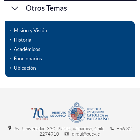
Otros Temas
Misión y Visión
Historia
Académicos
Funcionarios
Ubicación
Av. Universidad 330, Placilla, Valparaiso, Chile
+56 32
2274910
dirqui@pucv.cl