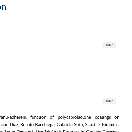
ón
subir
subir
/anti-adherent function of polycaprolactone coatings on
tian Díaz, Renato Bacchiega, Gabriela Soto, Scott D. Kimmins,
r, Laura Tamayo*, Lisa Muñoz*; Progress in Organic Coatings