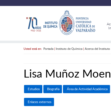
Ac
I
Usted está en:
Portada
|
Instituto de Química
|
Acerca del Instituto
Lisa Muñoz Moen
Estudios
Biografía
Área de Actividad Académica
Enlaces externos