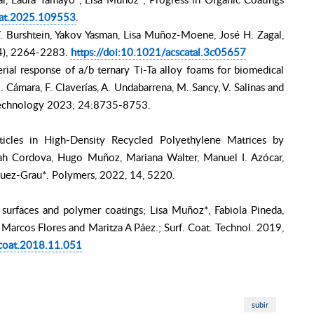
coat.2025.109553
.
Y. Burshtein, Yakov Yasman, Lisa Muñoz-Moene, José H. Zagal,
(4), 2264-2283.
https://doi:10.1021/acscatal.3c05657
rial response of a/b ternary Ti-Ta alloy foams for biomedical
B. Cámara, F. Claverías, A. Undabarrena, M. Sancy, V. Salinas and
d technology 2023; 24:8735-8753.
icles in High-Density Recycled Polyethylene Matrices by
rah Cordova, Hugo Muñoz, Mariana Walter, Manuel I. Azócar,
uez-Grau*. Polymers, 2022, 14, 5220.
surfaces and polymer coatings; Lisa Muñoz*, Fabiola Pineda,
Marcos Flores and Maritza A Páez.; Surf. Coat. Technol. 2019,
fcoat.2018.11.051
subir