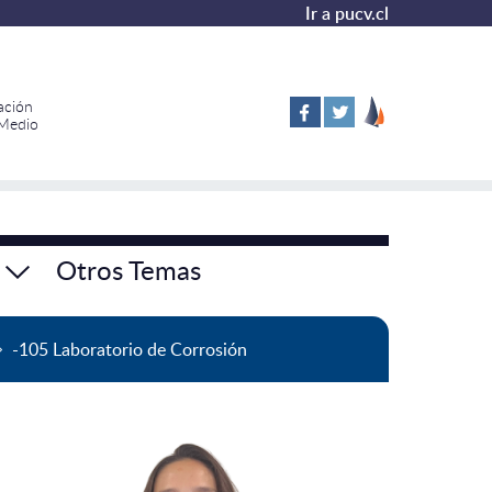
Ir a pucv.cl
ación
 Medio
Otros Temas
-105 Laboratorio de Corrosión