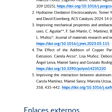
209 (2025),
https://doi.org/10.1016/j.porg
Hydrazine Oxidation Electrocatalysis; Tomer 
and David Eisenberg, ACS Catalysis 2024 14 
Improving mechanical properties and antibacte
uses; C. Aguilar**, F. San Martín, C. Martínez, 
L. Muñoz*; Journal of materials research an
https://doi.org/10.1016/j.jmrt.2023.05.115
.
The Effect of the Addition of Copper Part
Extrusion; Camila Arcos*, Lisa Muñoz, Debo
Ángel Leiva, Mamié Sancy and Gonzalo Rodríg
https://doi.org/10.3390/polym14235220
Improving the interaction between aluminum 
Carola Martínez, Mamié Sancy, Marcela Urzua, 
358, 435-442.
https://doi.org/10.1016/j.sur
Enlaces externos