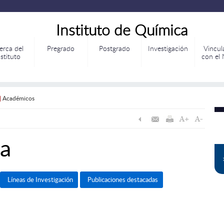
Instituto de Química
erca del
Pregrado
Postgrado
Investigación
Vincul
nstituto
con el
|
Académicos
a
Líneas de Investigación
Publicaciones destacadas