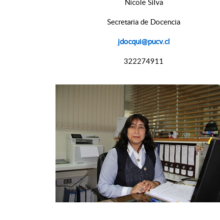
Nicole Silva
Secretaria de Docencia
jdocqui@pucv.cl
322274911