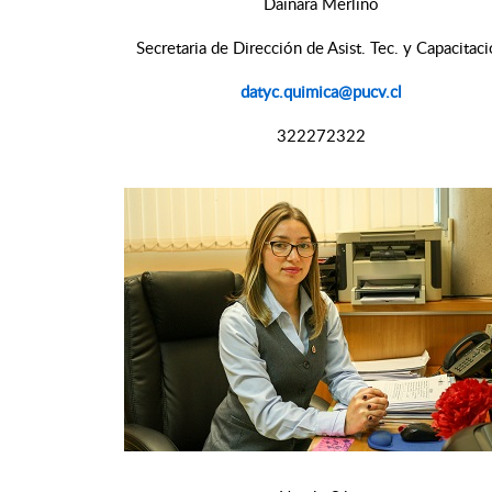
Dainara Merlino
Secretaria de Dirección de Asist. Tec. y Capacitac
datyc.quimica@pucv.cl
322272322