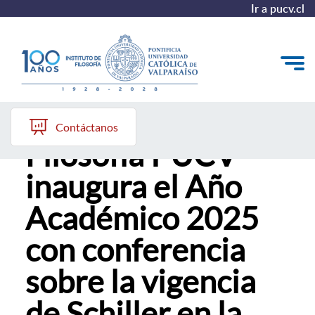
Ir a pucv.cl
El Instituto de
El Instituto
Contáctanos
Filosofía PUCV
Pregrado
inaugura el Año
Postgrado
Académico 2025
Colección Philosophica
con conferencia
Formación Continua
sobre la vigencia
de Schiller en la