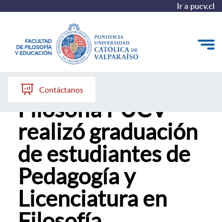
Ir a pucv.cl
Instituto de
Quiénes somos
Contáctanos
Filosofía PUCV
Líneas de trabajo 2025-2028
realizó graduación
Historia
de estudiantes de
Proyecto Conocimientos 2030
Pedagogía y
Reportes
Licenciatura en
Filosofía