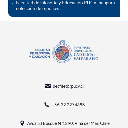
Facultad de Filosofía y Educación PUCV inaugura
colección de reportes
decfiled@pucv.cl
+56-32 2274398
Avda. El Bosque N°1290, Viña del Mar, Chile