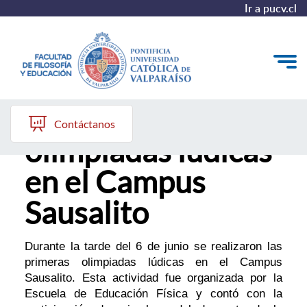
Ir a pucv.cl
Primeras
Quiénes somos
Contáctanos
olimpiadas lúdicas
Líneas de trabajo 2025-2028
en el Campus
Historia
Sausalito
Proyecto Conocimientos 2030
Reportes
Durante la tarde del 6 de junio se realizaron las
primeras olimpiadas lúdicas en el Campus
Sausalito. Esta actividad fue organizada por la
Escuela de Educación Física y contó con la