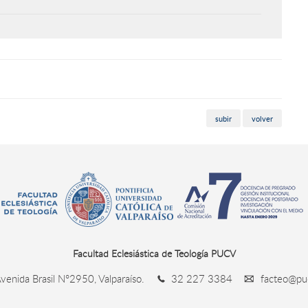
subir
volver
Facultad Eclesiástica de Teología PUCV
venida Brasil N°2950, Valparaíso.
32 227 3384
facteo@puc