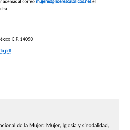
ar además al correo
mujeres@liderescatolicos.net
el
cita.
México C.P. 14050
ia.pdf
nal de la Mujer: Mujer, Iglesia y sinodalidad,