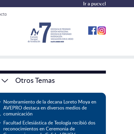
Ir a pucv.cl
acto
Otros Temas
Nombramiento de la decana Loreto Moya en
AVEPRO destaca en diversos medios de
comunicación
Facultad Eclesiástica de Teología recibió dos
reconocimientos en Ceremonia de