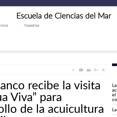
Escuela de Ciencias del Mar
Inicio
Nosotros
anco recibe la visita
La
ac
a Viva” para
el
co
ollo de la acuicultura
La