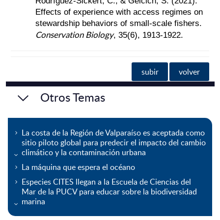
Rodríguez‐Sickert, C., & Gelcich, S. (2021).
Effects of experience with access regimes on
stewardship behaviors of small‐scale fishers.
Conservation Biology
, 35(6), 1913-1922.
subir
volver
Otros Temas
La costa de la Región de Valparaíso es aceptada como
sitio piloto global para predecir el impacto del cambio
climático y la contaminación urbana
La máquina que espera el océano
Especies CITES llegan a la Escuela de Ciencias del
Mar de la PUCV para educar sobre la biodiversidad
marina