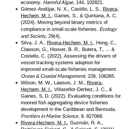
Harmful Algae
economy.
, 144, 102821.
Gómez-Andújar, N. X., Castillo, L. S.,
Rivera-
Hechem, M. I.
, Gaines, S., & Quintana, A. C.
(2024).
Moving beyond binary metrics of
Ecology
compliance in small-scale fisheries.
and Society
, 29(4).
Silva, J. A.,
Rivera-Hechem, M. I.,
Hong, C.,
Clawson, G., Hoover, B. R., Butera, T., ...
&
Costello, C. (2022).
Assessing the drivers of
vessel tracking systems adoption for
improved small-scale fisheries management.
Ocean & Coastal Management
, 226, 106265.
Wilson, M. W., Lawson, J. M.,
Rivera-
Hechem, M. I.
, Villaseñor-Derbez, J. C., &
Gaines, S. D. (2022). Evaluating conditions for
moored fish aggregating device fisheries
development in the Caribbean and Bermuda.
Frontiers in Marine Science
, 9, 827068.
Rivera‐Hechem, M. I.
, Guzmán, R. A.,