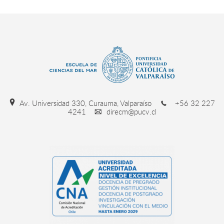
Av. Universidad 330, Curauma, Valparaíso
+56 32 227
4241
direcm@pucv.cl