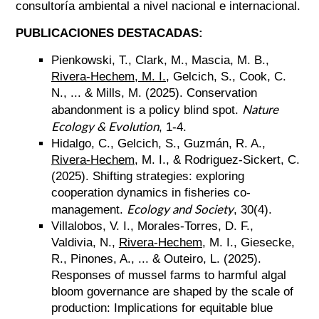
consultoría ambiental a nivel nacional e internacional.
PUBLICACIONES DESTACADAS:
Pienkowski, T., Clark, M., Mascia, M. B.,
Rivera-Hechem, M. I.,
Gelcich, S., Cook, C.
N., ...
& Mills, M. (2025).
Conservation
Nature
abandonment is a policy blind spot.
Ecology & Evolution
, 1-4.
Hidalgo, C., Gelcich, S., Guzmán, R. A.,
Rivera-Hechem
, M. I., & Rodriguez-Sickert, C.
(2025).
Shifting strategies: exploring
cooperation dynamics in fisheries co-
Ecology and Society
management.
, 30(4).
Villalobos, V. I., Morales-Torres, D. F.,
Valdivia, N.,
Rivera-Hechem
, M. I., Giesecke,
R., Pinones, A., ... & Outeiro, L. (2025).
Responses of mussel farms to harmful algal
bloom governance are shaped by the scale of
production: Implications for equitable blue