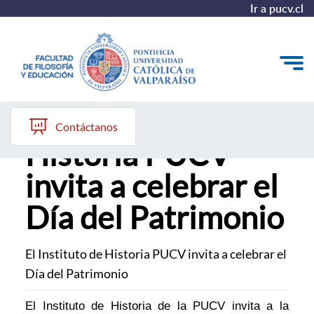
Ir a pucv.cl
El Instituto de
Quiénes somos
Contáctanos
Historia PUCV
Líneas de trabajo 2025-2028
invita a celebrar el
Historia
Día del Patrimonio
Proyecto Conocimientos 2030
Reportes
El Instituto de Historia PUCV invita a celebrar el
Día del Patrimonio
El Instituto de Historia de la PUCV invita a la