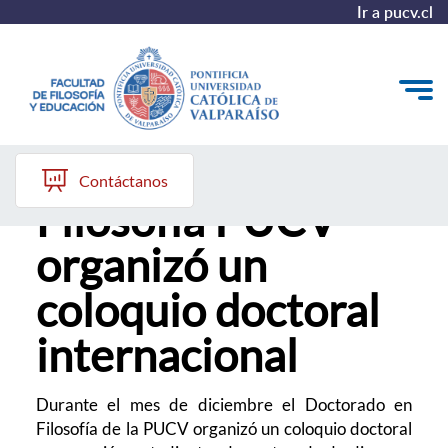
Ir a pucv.cl
Doctorado en
Quiénes somos
Contáctanos
Filosofía PUCV
Líneas de trabajo 2025-2028
organizó un
Historia
coloquio doctoral
Proyecto Conocimientos 2030
internacional
Reportes
Durante el mes de diciembre el Doctorado en
Filosofía de la PUCV organizó un coloquio doctoral