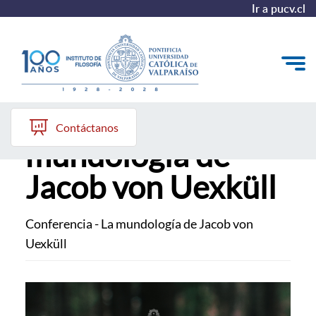
Ir a pucv.cl
Conferencia - La
El Instituto
Contáctanos
mundología de
Pregrado
Jacob von Uexküll
Postgrado
Colección Philosophica
Conferencia - La mundología de Jacob von
Formación Continua
Uexküll