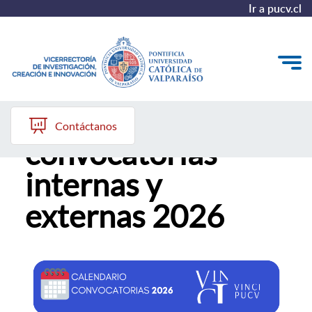
Ir a pucv.cl
Calendario
VINCI
Contáctanos
convocatorias
Investigación
internas y
Creación
externas 2026
Innovación
Convocatorias