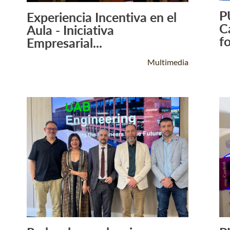
P
Experiencia Incentiva en el
Leer Más +
C
Aula - Iniciativa
fo
Empresarial...
Multimedia