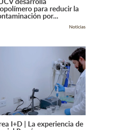
UCV desarrolla
Leer Más +
iopolímero para reducir la
ontaminación por...
Noticias
rea I+D | La experiencia de
Leer Más +