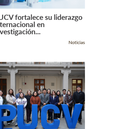
UCV fortalece su liderazgo
Leer Más +
nternacional en
vestigación...
Noticias