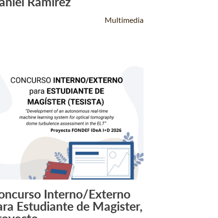
aniel Ramírez
Multimedia
oncurso Interno/Externo
Leer Más +
ara Estudiante de Magister,