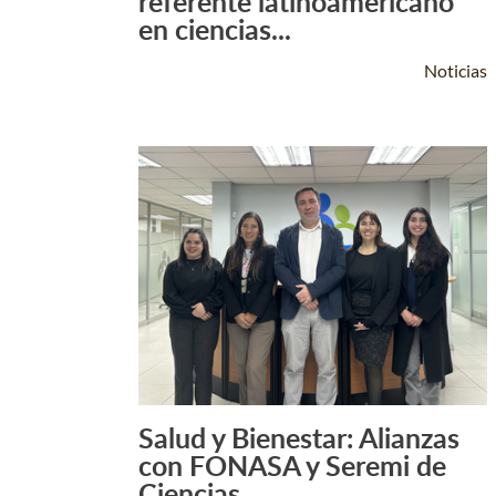
referente latinoamericano
en ciencias...
Noticias
Salud y Bienestar: Alianzas
Leer Más +
con FONASA y Seremi de
Ciencias...