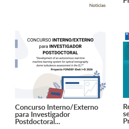
P
Noticias
R
Concurso Interno/Externo
Leer Más +
s
para Investigador
P
Postdoctoral...