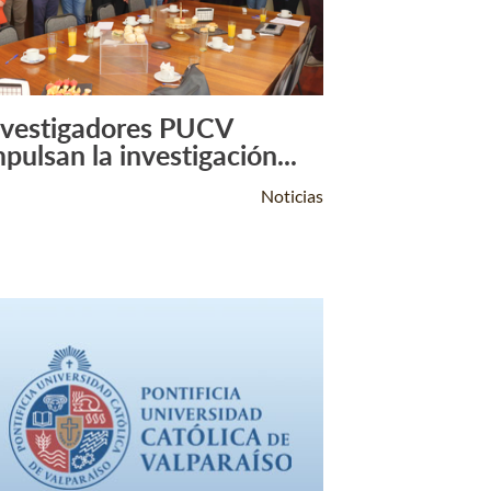
nvestigadores PUCV
Leer Más +
mpulsan la investigación...
Noticias