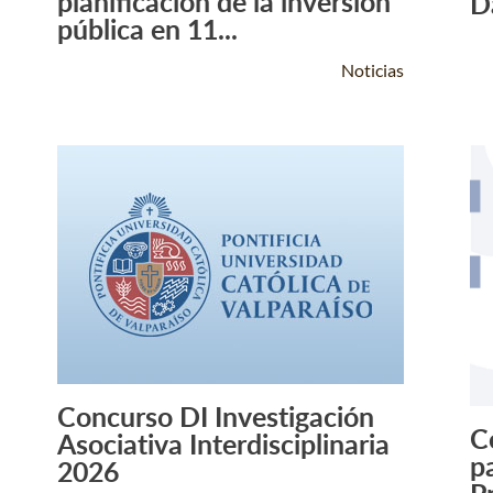
planificación de la inversión
D
pública en 11...
Noticias
Concurso DI Investigación
Leer Más +
C
Asociativa Interdisciplinaria
p
2026