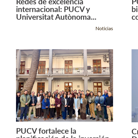
Redes de excelencia
P
Leer Más +
internacional: PUCV y
b
Universitat Autònoma...
c
Noticias
PUCV fortalece la
C
Leer Más +