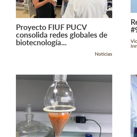
R
Proyecto FIUF PUCV
#
Leer Más +
consolida redes globales de
biotecnología...
Vic
In
Noticias