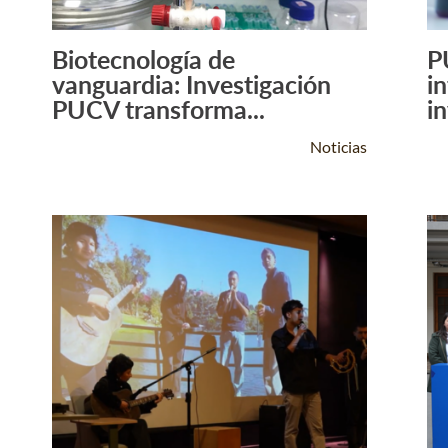
Biotecnología de
P
Leer Más +
vanguardia: Investigación
i
PUCV transforma...
in
Noticias