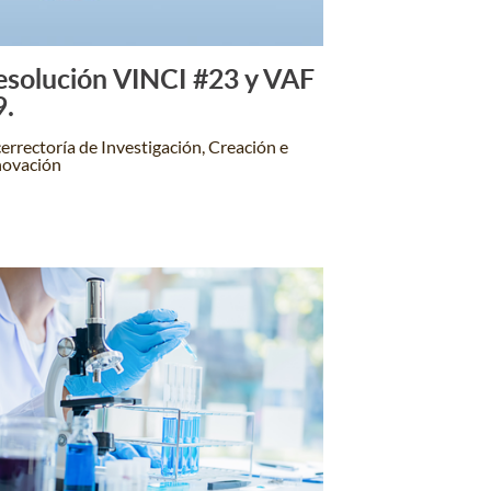
esolución VINCI #23 y VAF
Leer Más +
9.
errectoría de Investigación, Creación e
novación