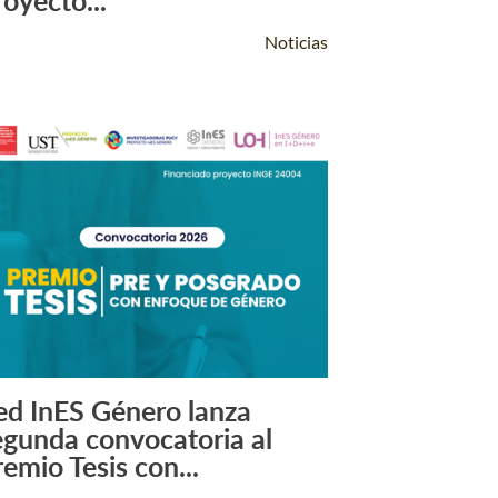
royecto...
Noticias
ed InES Género lanza
Leer Más +
egunda convocatoria al
remio Tesis con...