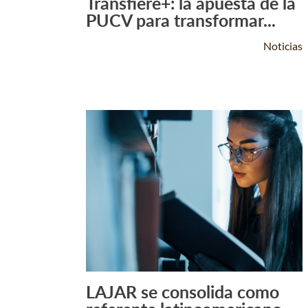
Transfiere+: la apuesta de la
Leer Más +
PUCV para transformar...
Noticias
LAJAR se consolida como
Leer Más +