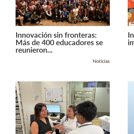
Innovación sin fronteras:
I
Leer Más +
Más de 400 educadores se
i
reunieron...
Noticias