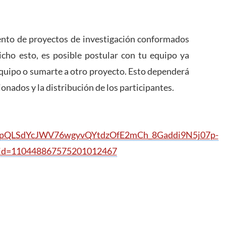
ento de proyectos de investigación conformados
cho esto, es posible postular con tu equipo ya
equipo o sumarte a otro proyecto. Esto dependerá
onados y la distribución de los participantes.
1FAIpQLSdYcJWV76wgyvQYtdzOfE2mCh_8Gaddi9N5j07p-
id=110448867575201012467