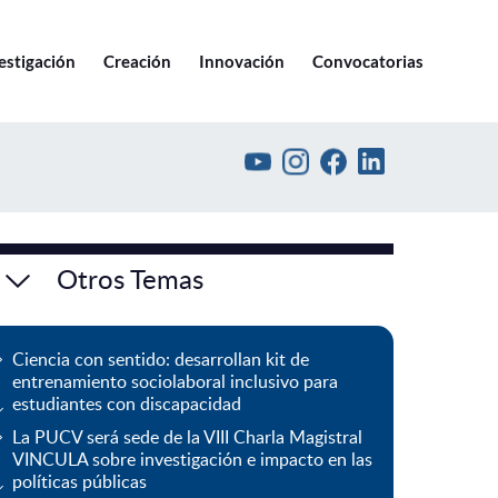
Ir a pucv.cl
estigación
Creación
Innovación
Convocatorias
Otros Temas
Ciencia con sentido: desarrollan kit de
entrenamiento sociolaboral inclusivo para
estudiantes con discapacidad
La PUCV será sede de la VIII Charla Magistral
VINCULA sobre investigación e impacto en las
políticas públicas