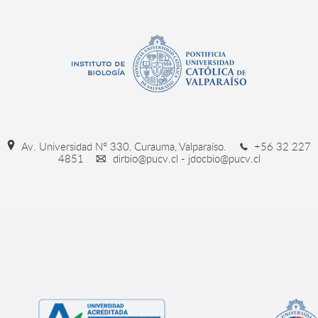
Av. Universidad Nº 330, Curauma, Valparaíso.
+56 32 227
4851
dirbio@pucv.cl - jdocbio@pucv.cl