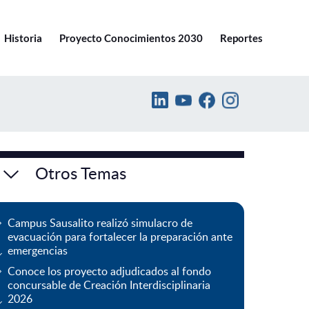
Ir a pucv.cl
Historia
Proyecto Conocimientos 2030
Reportes
Otros Temas
Campus Sausalito realizó simulacro de
evacuación para fortalecer la preparación ante
emergencias
Conoce los proyecto adjudicados al fondo
concursable de Creación Interdisciplinaria
2026