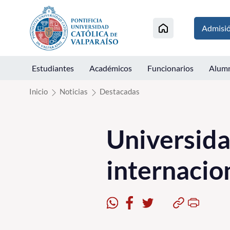
Click acá para ir directamente al contenido
Admisi
Estudiantes
Académicos
Funcionarios
Alum
Inicio
Noticias
Destacadas
Universidad
internacio