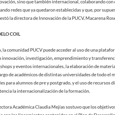
nnovación, sino que también internacional, colaborando con 
rando redes que ya quedaron establecidas y que, por supue
estó la directora de Innovación de la PUCV, Macarena Ros
ELO COIL
o, la comunidad PUCV puede acceder al uso de una platafor
 innovación, investigación, emprendimiento y transferenc
kshops y eventos internacionales, la elaboración de materi
 cargo de académicos de distintas universidades de todo el
les para alumnos de pre y postgrado, y el uso de recursos dig
tencia la internacionalización de la formación.
rrectora Académica Claudia Mejías sostuvo que los objetivo
a con los lineamientos contenidos en el Plan de Desarrollo