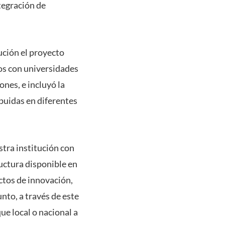
tegración de
ución el proyecto
xos con universidades
nes, e incluyó la
buidas en diferentes
tra institución con
uctura disponible en
ectos de innovación,
nto, a través de este
e local o nacional a