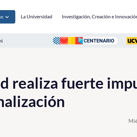
La Universidad
Investigación, Creación e Innovació
ón
ni
 realiza fuerte impu
nalización
Mié