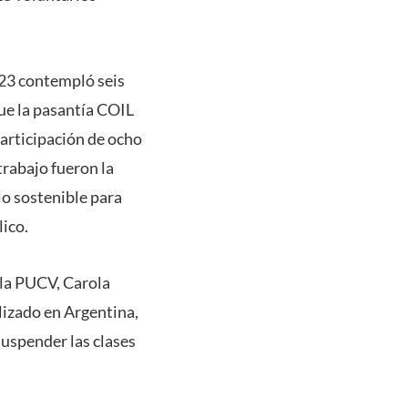
023 contempló seis
ue la pasantía COIL
participación de ocho
rabajo fueron la
llo sostenible para
lico.
 la PUCV, Carola
lizado en Argentina,
suspender las clases