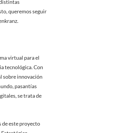
distintas
sto, queremos seguir
enkranz.
ma virtual para el
ia tecnológica. Con
al sobre innovación
 mundo, pasantías
itales, se trata de
s de este proyecto
 Estratégico