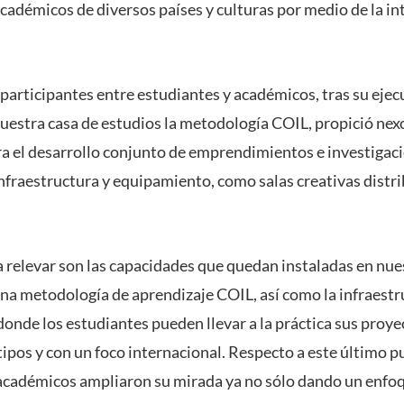
académicos de diversos países y culturas por medio de la in
 participantes entre estudiantes y académicos, tras su ejec
 nuestra casa de estudios la metodología COIL, propició ne
a el desarrollo conjunto de emprendimientos e investigacio
fraestructura y equipamiento, como salas creativas distri
 relevar son las capacidades que quedan instaladas en nues
una metodología de aprendizaje COIL, así como la infraestr
donde los estudiantes pueden llevar a la práctica sus proy
pos y con un foco internacional. Respecto a este último pu
cadémicos ampliaron su mirada ya no sólo dando un enfoqu