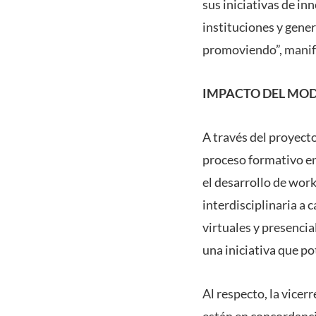
sus iniciativas de i
instituciones y gene
promoviendo”, manif
IMPACTO DEL MOD
A través del proyect
proceso formativo en
el desarrollo de wor
interdisciplinaria a
virtuales y presencia
una iniciativa que po
Al respecto, la vice
están en concordanci