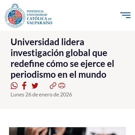
Click acá para ir directamente al contenido
La Universidad
Universidad lidera
investigación global que
Investigación, Creación e Innovación
redefine cómo se ejerce el
PUCV Internacional
periodismo en el mundo
Vinculación con el Medio
Admisión
Lunes 26 de enero de 2026
Pregrado
Postgrado
Formación Continua