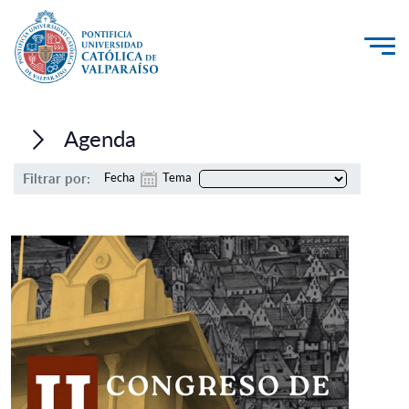
La Universidad
Agenda
Investigación, Creación e Innovación
Filtrar por:
Fecha
Tema
PUCV Internacional
Vinculación con el Medio
Admisión
Pregrado
Postgrado
Formación Continua