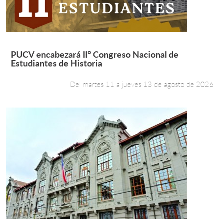
Estudiantes
Académicos
Leer más +
PUCV encabezará II° Congreso Nacional de
Estudiantes de Historia
Funcionarios
Alumni
Del martes 11 a jueves 13 de agosto de 2026
English