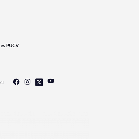
nes PUCV
cl