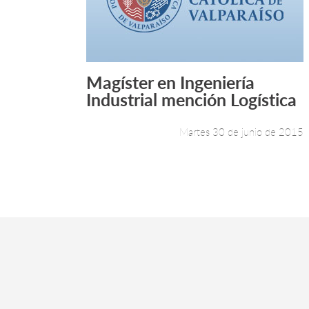
Magíster en Ingeniería
Leer más +
Industrial mención Logística
Martes 30 de junio de 2015