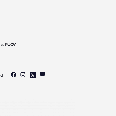
nes PUCV
cl