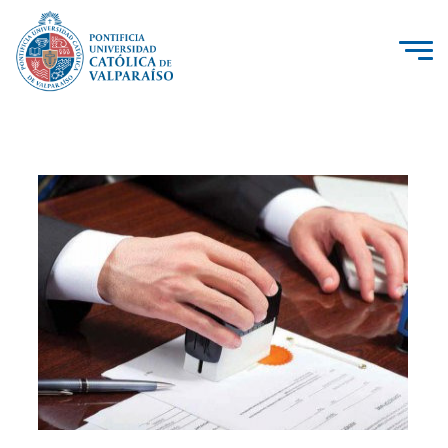
La Universidad
Investigación, Creación e Innovación
PUCV Internacional
Vinculación con el Medio
Admisión
Pregrado
Postgrado
Formación Continua