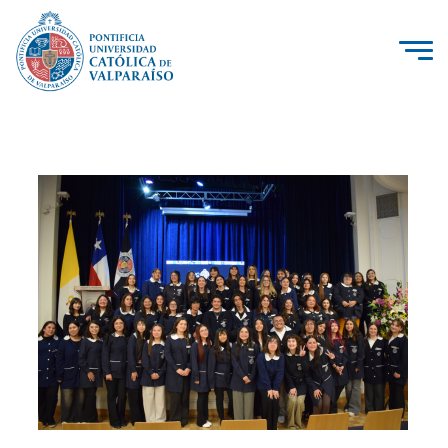
La Universidad
Investigación, Creación e Innovación
PUCV Internacional
Vinculación con el Medio
Admisión
Pregrado
Postgrado
Formación Continua