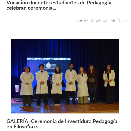
Vocación docente: estudiantes de Pedagogía
Leer más +
celebran ceremonia...
Estudiantes
Jueves 30 de abril de 2026
Académicos
Funcionarios
Alumni
English
GALERÍA: Ceremonia de Investidura Pedagogía
Leer más +
en Filosofía e...