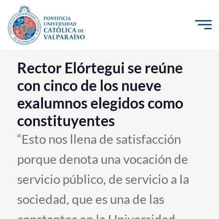
Click acá para ir directamente al contenido
La Universidad
Rector Elórtegui se reúne
con cinco de los nueve
Investigación, Creación e Innovación
exalumnos elegidos como
PUCV Internacional
constituyentes
Vinculación con el Medio
“Esto nos llena de satisfacción
Admisión
porque denota una vocación de
Pregrado
servicio público, de servicio a la
Postgrado
sociedad, que es una de las
Formación Continua