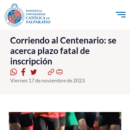
Click acá para ir directamente al contenido
La Universidad
Corriendo al Centenario: se
acerca plazo fatal de
Investigación, Creación e Innovación
inscripción
PUCV Internacional
Vinculación con el Medio
Viernes 17 de noviembre de 2023
Admisión
Pregrado
Postgrado
Formación Continua