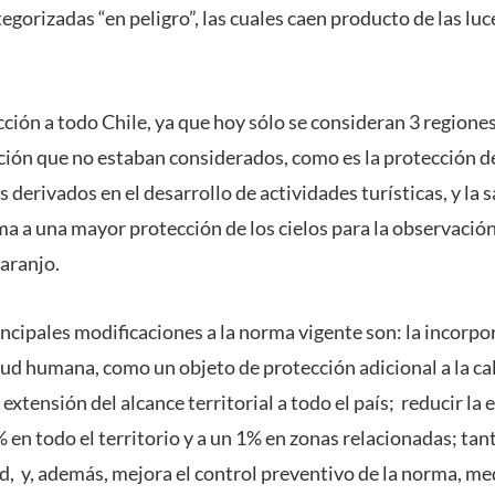
egorizadas “en peligro”, las cuales caen producto de las lu
ción a todo Chile, ya que hoy sólo se consideran 3 region
ión que no estaban considerados, como es la protección de 
 derivados en el desarrollo de actividades turísticas, y la s
ma a una mayor protección de los cielos para la observació
Naranjo.
incipales modificaciones a la norma vigente son: la incorpo
alud humana, como un objeto de protección adicional a la c
 extensión del alcance territorial a todo el país; reducir la 
 en todo el territorio y a un 1% en zonas relacionadas; tan
d, y, además, mejora el control preventivo de la norma, me