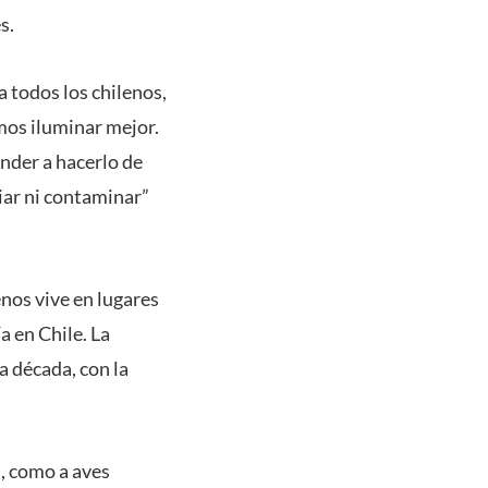
s.
 todos los chilenos,
mos iluminar mejor.
ender a hacerlo de
iar ni contaminar”
enos vive en lugares
ía en Chile. La
a década, con la
d, como a aves