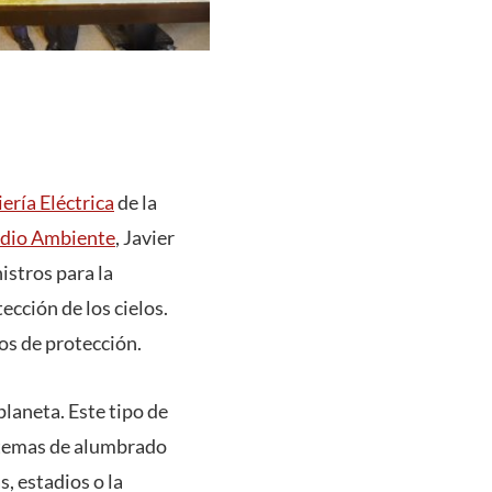
ería Eléctrica
de la
edio Ambiente
, Javier
istros para la
tección de los cielos.
os de protección.
laneta. Este tipo de
istemas de alumbrado
s, estadios o la