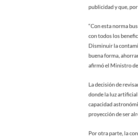
publicidad y que, por
“Con esta norma busc
con todos los benefi
Disminuir la contamin
buena forma, ahorran
afirmó el Ministro 
La decisión de revisa
donde la luz artificia
capacidad astronómic
proyección de ser alr
Por otra parte, la c