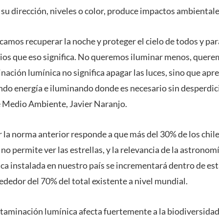
 su dirección, niveles o color, produce impactos ambientale
amos recuperar la noche y proteger el cielo de todos y para
cios que eso significa. No queremos iluminar menos, quere
ación lumínica no significa apagar las luces, sino que apr
do energía e iluminando donde es necesario sin desperdic
de Medio Ambiente, Javier Naranjo.
r la norma anterior responde a que más del 30% de los chil
l no permite ver las estrellas, y la relevancia de la astronom
a instalada en nuestro país se incrementará dentro de est
ededor del 70% del total existente a nivel mundial.
ontaminación lumínica afecta fuertemente a la biodiversida