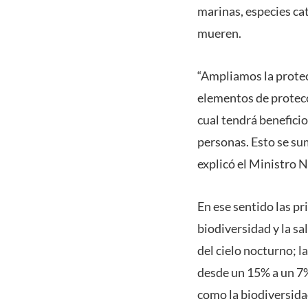
marinas, especies cat
mueren.
“Ampliamos la protec
elementos de protecc
cual tendrá beneficios
personas. Esto se su
explicó el Ministro 
En ese sentido las pr
biodiversidad y la s
del cielo nocturno; la
desde un 15% a un 7%
como la biodiversida