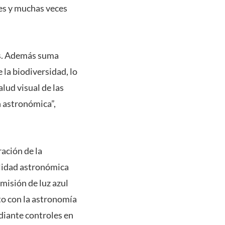
ces y muchas veces
es. Además suma
la biodiversidad, lo
alud visual de las
n astronómica”,
ración de la
alidad astronómica
emisión de luz azul
to con la astronomía
diante controles en