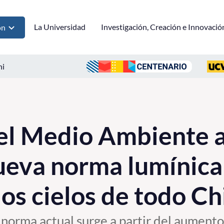
La Universidad
Investigación, Creación e Innovació
ón
ni
el Medio Ambiente 
ueva norma lumínica
os cielos de todo Ch
a norma actual surge a partir del aumento