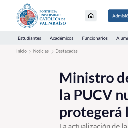
Click acá para ir directamente al contenido
Admisi
Estudiantes
Académicos
Funcionarios
Alum
Inicio
Noticias
Destacadas
Ministro d
la PUCV n
protegerá l
La actualización de l