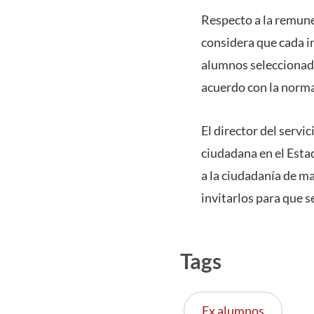
Respecto a la remuner
considera que cada in
alumnos seleccionado
acuerdo con la norma
El director del servi
ciudadana en el Estad
a la ciudadanía de ma
invitarlos para que s
Tags
Ex alumnos