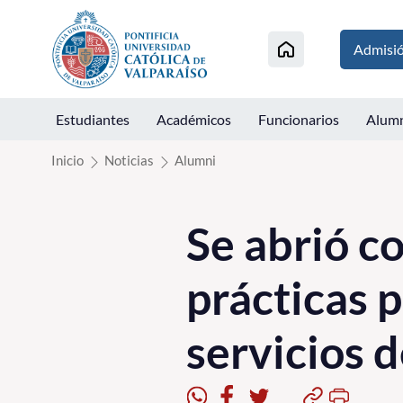
Click acá para ir directamente al contenido
Admisi
Estudiantes
Académicos
Funcionarios
Alum
Inicio
Noticias
Alumni
Se abrió c
prácticas 
servicios 