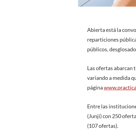
Abierta está la convo
reparticiones pública
públicos, desglosados
Las ofertas abarcan t
variando a medida que
página
www.practica
Entre las institucion
(Junji) con 250 ofert
(107 ofertas).