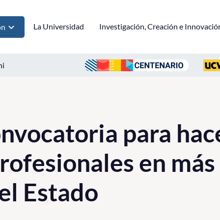
La Universidad
Investigación, Creación e Innovació
ón
ni
onvocatoria para hac
profesionales en más
del Estado