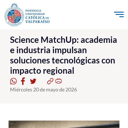
Click acá para ir directamente al contenido
La Universidad
Science MatchUp: academia
e industria impulsan
Investigación, Creación e Innovación
soluciones tecnológicas con
PUCV Internacional
impacto regional
Vinculación con el Medio
Admisión
Miércoles 20 de mayo de 2026
Pregrado
Postgrado
Formación Continua