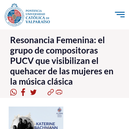
Click acá para ir directamente al contenido
La Universidad
Resonancia Femenina: el
grupo de compositoras
Investigación, Creación e Innovación
PUCV que visibilizan el
PUCV Internacional
quehacer de las mujeres en
Vinculación con el Medio
la música clásica
Admisión
Pregrado
Postgrado
Formación Continua