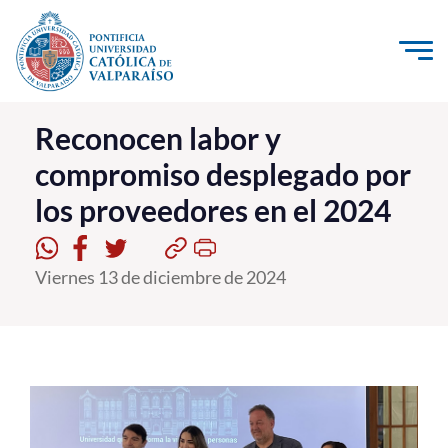
Click acá para ir directamente al contenido
La Universidad
Reconocen labor y
compromiso desplegado por
Investigación, Creación e Innovación
los proveedores en el 2024
PUCV Internacional
Vinculación con el Medio
Viernes 13 de diciembre de 2024
Admisión
Pregrado
Postgrado
Formación Continua