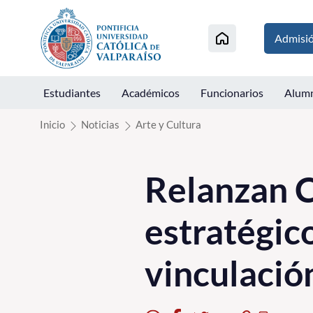
Click acá para ir directamente al contenido
Admisi
Estudiantes
Académicos
Funcionarios
Alum
Inicio
Noticias
Arte y Cultura
Relanzan C
estratégic
vinculació