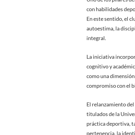
con habilidades depo
En este sentido, el c
autoestima, la discip
integral.
La iniciativa incorp
cognitivo y académic
como una dimensión r
compromiso con el bi
El relanzamiento del
titulados de la Univ
práctica deportiva, 
pertenencia, la ident