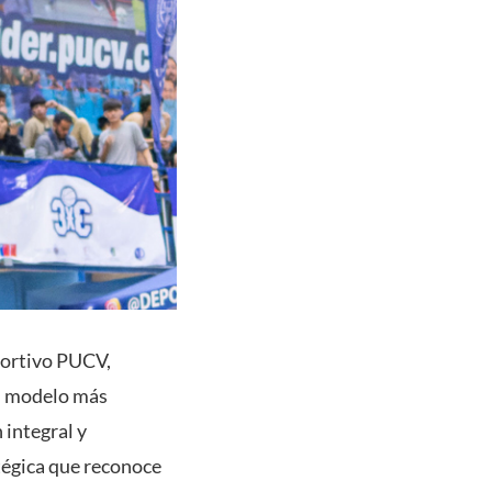
portivo PUCV,
un modelo más
 integral y
atégica que reconoce