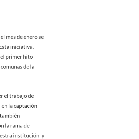
el mes de enero se
sta iniciativa,
el primer hito
s comunas de la
r el trabajo de
 en la captación
y también
on la rama de
estra institución, y