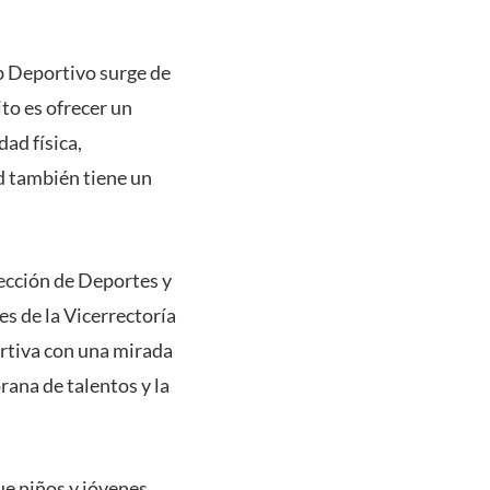
b Deportivo surge de
to es ofrecer un
ad física,
d también tiene un
ección de Deportes y
s de la Vicerrectoría
ortiva con una mirada
rana de talentos y la
ue niños y jóvenes