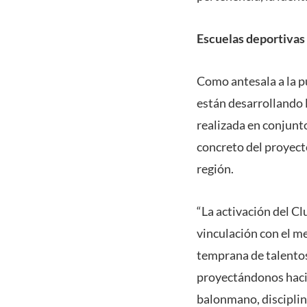
Escuelas deportivas
Como antesala a la p
están desarrollando 
realizada en conjunto
concreto del proyecto
región.
“La activación del Cl
vinculación con el m
temprana de talentos
proyectándonos hacia
balonmano, disciplina