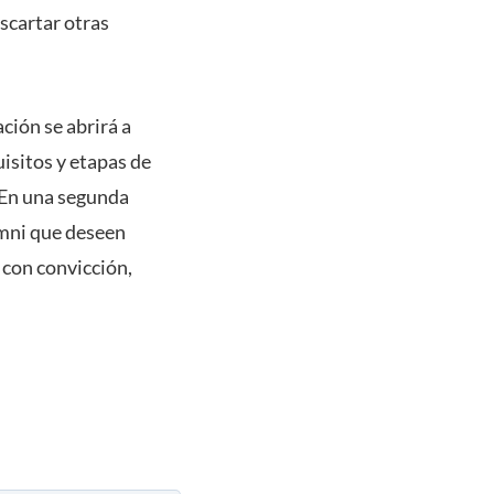
scartar otras
ción se abrirá a
isitos y etapas de
 En una segunda
umni que deseen
 con convicción,