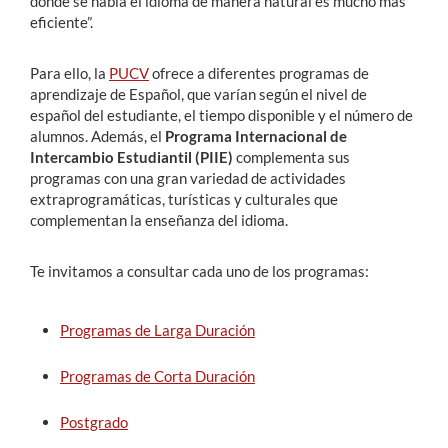
donde se habla el idioma de manera natural es mucho más
eficiente”.
Estudiantes
Para ello, la
PUCV
ofrece a diferentes programas de
Académicos
aprendizaje de Español, que varían según el nivel de
español del estudiante, el tiempo disponible y el número de
Funcionarios
alumnos. Además, el
Programa Internacional de
Intercambio Estudiantil (PIIE)
complementa sus
Alumni
programas con una gran variedad de actividades
extraprogramáticas, turísticas y culturales que
complementan la enseñanza del idioma.
English
Te invitamos a consultar cada uno de los programas:
Programas de Larga Duración
Programas de Corta Duración
Postgrado