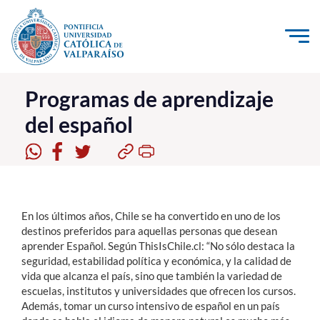
Click acá para ir directamente al contenido
La Universidad
Programas de aprendizaje
del español
Investigación, Creación e Innovación
PUCV Internacional
Vinculación con el Medio
En los últimos años, Chile se ha convertido en uno de los
Admisión
destinos preferidos para aquellas personas que desean
aprender Español. Según ThisIsChile.cl: “No sólo destaca la
Pregrado
seguridad, estabilidad política y económica, y la calidad de
vida que alcanza el país, sino que también la variedad de
Postgrado
escuelas, institutos y universidades que ofrecen los cursos.
Además, tomar un curso intensivo de español en un país
Formación Continua