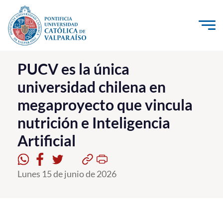
Click acá para ir directamente al contenido
La Universidad
PUCV es la única
universidad chilena en
Investigación, Creación e Innovación
megaproyecto que vincula
PUCV Internacional
nutrición e Inteligencia
Vinculación con el Medio
Artificial
Admisión
Lunes 15 de junio de 2026
Pregrado
Postgrado
Formación Continua