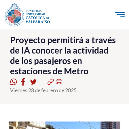
Click acá para ir directamente al contenido
La Universidad
Proyecto permitirá a través
de IA conocer la actividad
Investigación, Creación e Innovación
de los pasajeros en
PUCV Internacional
estaciones de Metro
Vinculación con el Medio
Admisión
Viernes 28 de febrero de 2025
Pregrado
Postgrado
Formación Continua